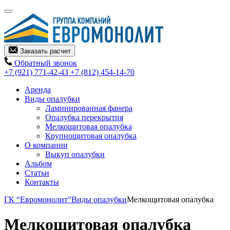
Заказать расчет
Обратный звонок
+7 (921) 771-42-43
+7 (812) 454-14-70
Аренда
Виды опалубки
Ламинированная фанера
Опалубка перекрытия
Мелкощитовая опалубка
Крупнощитовая опалубка
О компании
Выкуп опалубки
Альбом
Статьи
Контакты
ГК “Евромонолит”
Виды опалубки
Мелкощитовая опалубка
Мелкощитовая опалубка