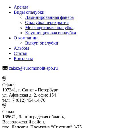
Аренда
Виды опалубки
Ламинированная фанера
Опалубка перекрытия
Мелкощитовая опалубка
Крупнощитовая опалубка
О компании
Выкуп опалубки
Альбом
Статьи
Контакты
zakaz@euromonolit-spb.ru
Офис:
197341, г. Санкт - Петербург,
ул. Афонская д. 2, офис 154
тел:+7 (812) 454-14-70
Склад:
188671, Ленинградская область,
Всеволожский район,
пос. Лепсари, Промзона
“Спутник” 3-75