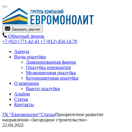
Заказать расчет
Обратный звонок
+7 (921) 771-42-43
+7 (812) 454-14-70
Аренда
Виды опалубки
Ламинированная фанера
Опалубка перекрытия
Мелкощитовая опалубка
Крупнощитовая опалубка
О компании
Выкуп опалубки
Альбом
Статьи
Контакты
ГК “Евромонолит”
Статьи
Приоритетное развитие
направления «Загородное строительство»
22.04.2022