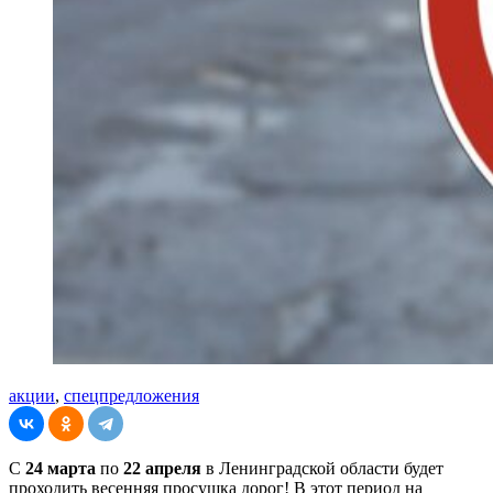
акции
,
спецпредложения
С
24 марта
по
22 апреля
в Ленинградской области будет
проходить весенняя просушка дорог! В этот период на