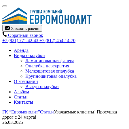
Заказать расчет
Обратный звонок
+7 (921) 771-42-43
+7 (812) 454-14-70
Аренда
Виды опалубки
Ламинированная фанера
Опалубка перекрытия
Мелкощитовая опалубка
Крупнощитовая опалубка
О компании
Выкуп опалубки
Альбом
Статьи
Контакты
ГК “Евромонолит”
Статьи
Уважаемые клиенты! Просушка
дорог с 24 марта!
26.03.2025