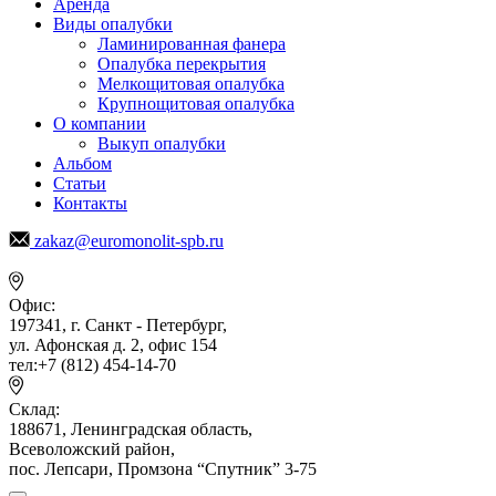
Аренда
Виды опалубки
Ламинированная фанера
Опалубка перекрытия
Мелкощитовая опалубка
Крупнощитовая опалубка
О компании
Выкуп опалубки
Альбом
Статьи
Контакты
zakaz@euromonolit-spb.ru
Офис:
197341, г. Санкт - Петербург,
ул. Афонская д. 2, офис 154
тел:+7 (812) 454-14-70
Склад:
188671, Ленинградская область,
Всеволожский район,
пос. Лепсари, Промзона
“Спутник” 3-75