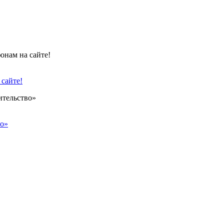
сайте!
во»