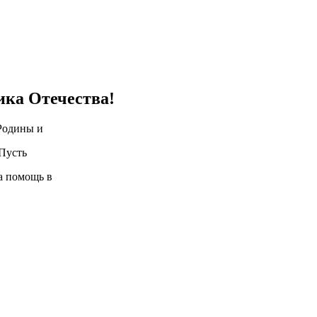
ика Отечества!
Родины и
 Пусть
на помощь в