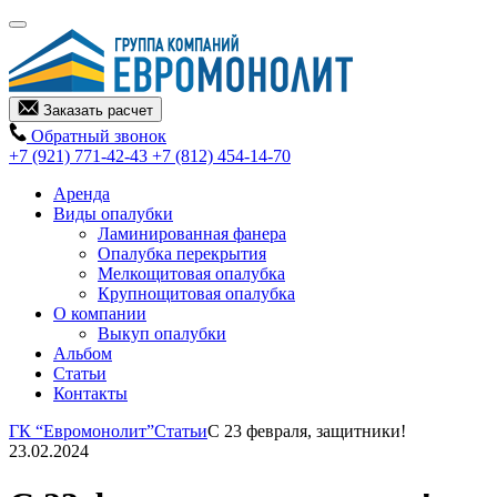
Заказать расчет
Обратный звонок
+7 (921) 771-42-43
+7 (812) 454-14-70
Аренда
Виды опалубки
Ламинированная фанера
Опалубка перекрытия
Мелкощитовая опалубка
Крупнощитовая опалубка
О компании
Выкуп опалубки
Альбом
Статьи
Контакты
ГК “Евромонолит”
Статьи
С 23 февраля, защитники!
23.02.2024