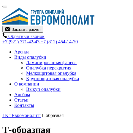
Заказать расчет
Обратный звонок
+7 (921) 771-42-43
+7 (812) 454-14-70
Аренда
Виды опалубки
Ламинированная фанера
Опалубка перекрытия
Мелкощитовая опалубка
Крупнощитовая опалубка
О компании
Выкуп опалубки
Альбом
Статьи
Контакты
ГК “Евромонолит”
Т-образная
Т-образная